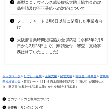
新型コロナウイルス感染症拡大防止協力金の虚
偽申請及び不正受給への対応について
フローチャート 2月6日以前に閉店した事業者向
け
大阪府営業時間短縮協力金 第2期（令和3年2月8
日から2月28日まで）(申請受付・審査・支給事
務は終了いたしました)
トップページ
>
しごと・産業
>
企業支援
>
経営支援
>
支援金・補助金
>
営業時
間短縮協力金
> 算定シート【3】-2 売上高減少額方式（（単月）が困難なと
き：開店日(令和2年4月1日以降）から令和3年3月31日）
このサイトのご利用について
著作権・リンクについて