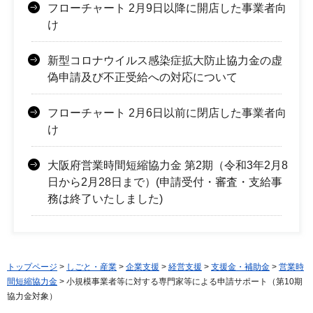
フローチャート 2月9日以降に開店した事業者向
け
新型コロナウイルス感染症拡大防止協力金の虚
偽申請及び不正受給への対応について
フローチャート 2月6日以前に閉店した事業者向
け
大阪府営業時間短縮協力金 第2期（令和3年2月8
日から2月28日まで）(申請受付・審査・支給事
務は終了いたしました)
トップページ
>
しごと・産業
>
企業支援
>
経営支援
>
支援金・補助金
>
営業時
間短縮協力金
> 小規模事業者等に対する専門家等による申請サポート（第10期
協力金対象）