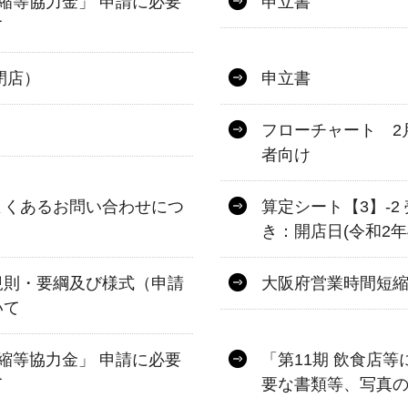
縮等協力金」 申請に必要
申立書
て
閉店）
申立書
フローチャート 2
者向け
よくあるお問い合わせにつ
算定シート【3】-
き：開店日(令和2年
規則・要綱及び様式（申請
大阪府営業時間短
いて
縮等協力金」 申請に必要
「第11期 飲食店
て
要な書類等、写真