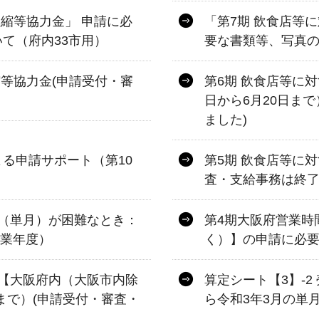
短縮等協力金」 申請に必
「第7期 飲食店等
て（府内33市用）
要な書類等、写真の
縮等協力金(申請受付・審
第6期 飲食店等に
日から6月20日ま
ました)
る申請サポート（第10
第5期 飲食店等に
査・支給事務は終了
（単月）が困難なとき：
第4期大阪府営業時
事業年度）
く）】の申請に必
【大阪府内（大阪市内除
算定シート【3】-
日まで）(申請受付・審査・
ら令和3年3月の単