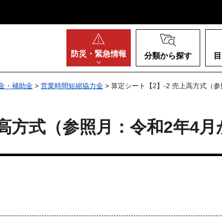
阪府
防災・
緊急情報
分類から探す
目
金・補助金
>
営業時間短縮協力金
> 算定シート【2】-2 売上高方式（
上高方式（参照月：令和2年4