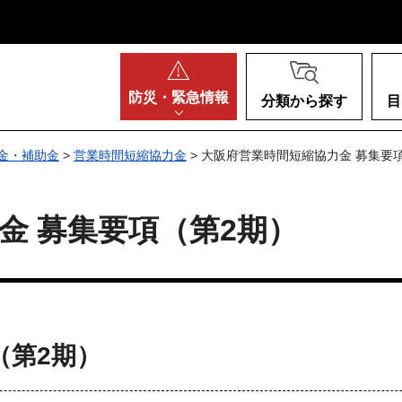
阪府
防災・
緊急情報
分類から探す
目
金・補助金
>
営業時間短縮協力金
> 大阪府営業時間短縮協力金 募集要
金 募集要項（第2期）
（第2期）