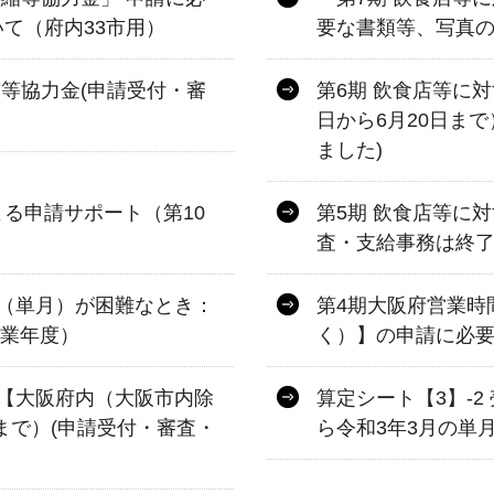
て（府内33市用）
要な書類等、写真の
縮等協力金(申請受付・審
第6期 飲食店等に
日から6月20日ま
ました)
る申請サポート（第10
第5期 飲食店等に
査・支給事務は終了
（単月）が困難なとき：
第4期大阪府営業時
事業年度）
く）】の申請に必
【大阪府内（大阪市内除
算定シート【3】-
日まで）(申請受付・審査・
ら令和3年3月の単