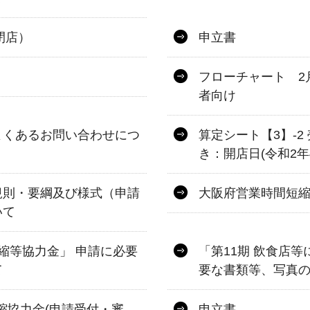
閉店）
申立書
フローチャート 2
者向け
よくあるお問い合わせにつ
算定シート【3】-
き：開店日(令和2年
規則・要綱及び様式（申請
大阪府営業時間短
いて
縮等協力金」 申請に必要
「第11期 飲食店
て
要な書類等、写真
縮協力金(申請受付・審
申立書