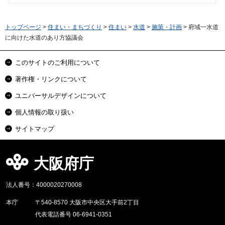
トップページ
>
住まい・まちづくり
>
住まい
>
水道
>
施策・計画
> 府域一水道
に向けた水道のあり方協議会
このサイトのご利用について
著作権・リンクについて
ユニバーサルデザインについて
個人情報の取り扱い
サイトマップ
大阪府庁
法人番号：4000020270008
本庁
〒540-8570 大阪市中央区大手前2丁目
代表電話番号 06-6941-0351