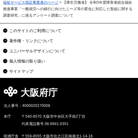
福祉サービス指定事業者のページ
> 【厚生労働省】 令和5年度障害者総合福祉
推進事業「一般就労への移行に向けたニーズ等の変化に対応した取組に関する
調査研究」に係るアンケート調査について
このサイトのご利用について
著作権・リンクについて
ユニバーサルデザインについて
個人情報の取り扱い
サイトマップ
大阪府庁
法人番号：4000020270008
本庁
〒540-8570 大阪市中央区大手前2丁目
代表電話番号 06-6941-0351
咲洲庁舎
〒559-8555 大阪市住之江区南港北1-14-16