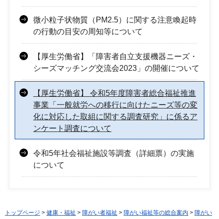
微小粒子状物質（PM2.5）に関する注意喚起時
の行動の目安の周知等について
【厚生労働省】「障害者自立支援機器ニーズ・
シーズマッチング交流会2023」の開催について
【厚生労働省】 令和5年度障害者総合福祉推進
事業「一般就労への移行に向けたニーズ等の変
化に対応した取組に関する調査研究」に係るア
ンケート調査について
令和5年社会福祉施設等調査（詳細票）の実施
について
トップページ
>
健康・福祉
>
障がい者福祉
>
障がい福祉等の総合案内
>
障がい