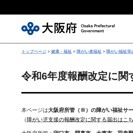
大
トップページ
>
健康・福祉
>
障がい者福祉
>
障がい福祉等
令和6年度報酬改定に関
本ページは
大阪府所管（※）の障がい福祉サ
（
障がい児支援の報酬改定に関する届出はこ