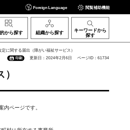
Foreign
Language
閲覧補助
機能
キーワードから
的から探す
組織から探す
探す
酬改定に関する届出（障がい福祉サービス）
更新日：2024年2月6日
ページID：61734
印刷
ス）
案内ページです。