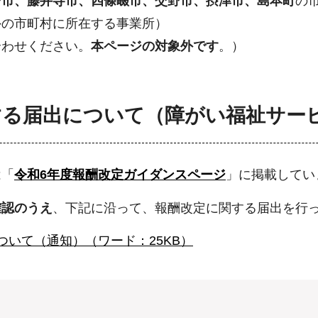
野市、藤井寺市、四條畷市、交野市、摂津市、島本町
の
外の市町村に所在する事業所）
合わせください。
本ページの対象外です
。）
する届出について（障がい福祉サー
は「
令和6年度報酬改定ガイダンスページ
」に掲載してい
確認のうえ
、下記に沿って、報酬改定に関する届出を行
いて（通知）（ワード：25KB）