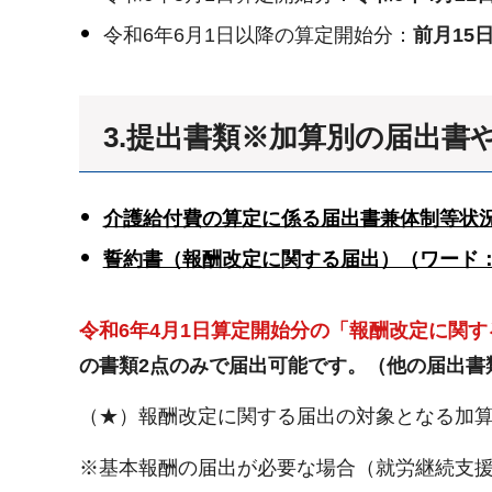
令和6年6月1日以降の算定開始分：
前月15
3.提出書類※加算別の届出書
介護給付費の算定に係る届出書兼体制等状況一
誓約書（報酬改定に関する届出）（ワード：
令和6年4月1日算定開始分の「報酬改定に関す
の書類2点のみで届出可能です。（他の届出書
（★）報酬改定に関する届出の対象となる加
※基本報酬の届出が必要な場合（就労継続支援