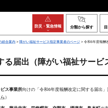
阪府
防災・
緊急情報
分類から探す
目
の総合案内
>
障がい福祉サービス指定事業者のページ
> 令和6年度報
する届出（障がい福祉サービ
ービス事業所
向けの「令和6年度報酬改定に関する届出」
ちら
）