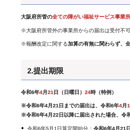
大阪府所管の
全ての障がい福祉サービス事業
※大阪府所管外の事業所からの届出は受付不
※報酬改定に関する
加算の有無に関わらず、
2.提出期限
令和6年
4
月
21
日（日曜日）
24
時（特例）
※令和6年4月21日までの届出は、令和6年
4
月
1
※令和6年4月22日以降に届出された場合、令
令和6年5月1日算定開始分：
令和6年4月21