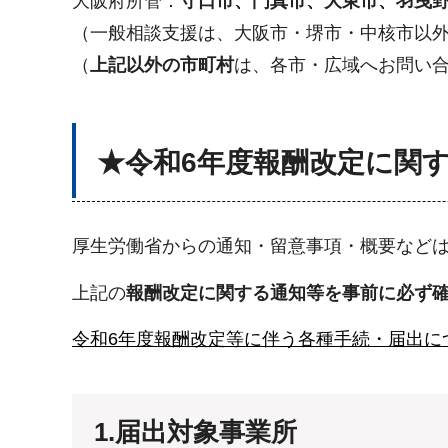
大阪府所管：
守口市、門真市、大東市、羽曳
（一般相談支援は、大阪市・堺市・中核市以
（
上記以外の市町村
は、各市・広域へお問い
★令和6年度報酬改定に関
厚生労働省からの通知・留意事項・概要など
上記の
報酬改定に関する通知等を事前に必ず
令和6年度報酬改定等に伴う各種手続・届出につ
1.届出対象事業所