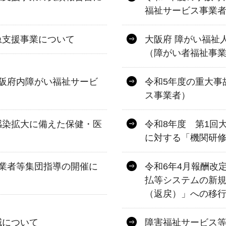
福祉サービス事業
急支援事業について
大阪府 障がい福祉
（障がい者福祉事
阪府内障がい福祉サービ
令和5年度の重大事
ス事業者）
感染拡大に備えた保健・医
令和8年度 第1回
に対する「機関研
業者等集団指導の開催に
令和6年4月報酬改
払等システムの新
（返戻）」への移
減について
障害福祉サービス