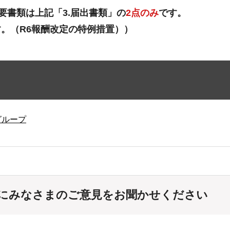
要書類は上記「3.届出書類」の
2点のみ
です。
。（R6報酬改定の特例措置））
グループ
にみなさまのご意見をお聞かせください