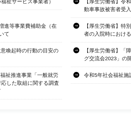
い福祉サービス事業者）
【厚生労働省】令和
動車事故被害者受入
増進等事業費補助金（在
【厚生労働省】特
いて
者の入院時におけ
注意喚起時の行動の目安の
【厚生労働省】「
グ交流会2023」の
合福祉推進事業「一般就労
令和5年社会福祉施
対応した取組に関する調査
て