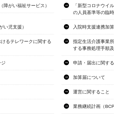
（障がい福祉サービス）
「新型コロナウイ
の人員基準等の臨
がい児支援）
入院時支援連携加
おけるテレワークに関する
指定生活介護事業
する事務処理手順
ージ
申請・届出に関す
加算届について
運営に関すること
業務継続計画（BC