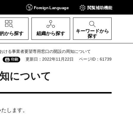
Foreign
Language
閲覧補助
機能
キーワードから
的から探す
組織から探す
探す
における事業者要望専用窓口の開設の周知について
更新日：2022年11月22日
ページID：61739
印刷
周知について
いたします。