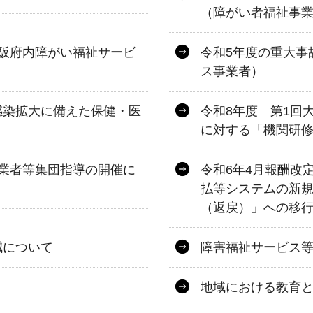
（障がい者福祉事
阪府内障がい福祉サービ
令和5年度の重大事
ス事業者）
感染拡大に備えた保健・医
令和8年度 第1回
に対する「機関研
業者等集団指導の開催に
令和6年4月報酬改
払等システムの新
（返戻）」への移
減について
障害福祉サービス
地域における教育