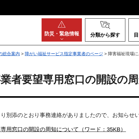
阪府
防災・
緊急情報
分類から探す
目
の総合案内
>
障がい福祉サービス指定事業者のページ
> 障害福祉現場
事業者要望専用窓口の開設の
より別添のとおり事務連絡がありましたので、お知らせ
専用窓口の開設の周知について（ワード：35KB）