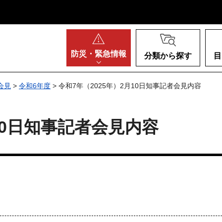
阪府
防災・
緊急情報
分類から探す
目
会見
>
令和6年度
> 令和7年（2025年）2月10日知事記者会見内容
月10日知事記者会見内容