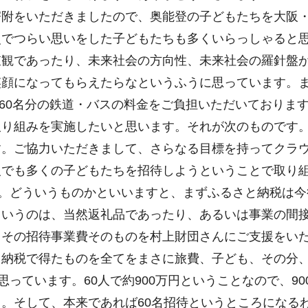
附をいただきましたので、奥能登の子どもたちを大阪・
災でつらい思いをした子どもたちも多くいらっしゃると
値観であったり、未来社会の方向性、未来社会の羅針盤
笑顔になってもらえたらなというふうに思っています。
160名分の鉄道・バスの料金をご負担いただいておりま
り組みを実施したいと思います。それが次のものです。
す。ご協力いただきまして、さらなる目標を持ってクラ
人でも多くの子どもたちを招待しようということで取り
。どういうものかといいますと、まずふるさと納税は今
というのは、当然返礼品であったり、あるいは事業の間
、その招待事業費そのものを村上財団さんにご支援をい
と納税で得たものを全てをまさに旅費、子ども、その分
思っています。60人で約900万円ということなので、9
。そして、本来であれば60名招待というところになる