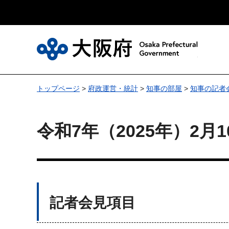
大
トップページ
>
府政運営・統計
>
知事の部屋
>
知事の記者
令和7年（2025年）2
記者会見項目