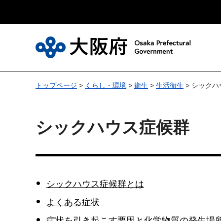
大
トップページ
>
くらし・環境
>
衛生
>
生活衛生
> シック
シックハウス症候群
シックハウス症候群とは
よくある症状
症状を引き起こす要因と化学物質の発生場