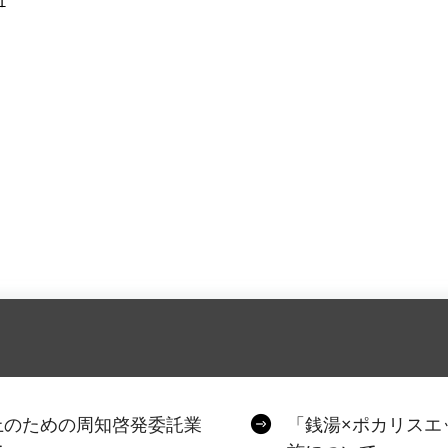
上のための周知啓発委託業
「銭湯×ポカリスエ