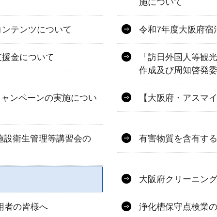
て
施について
コンテンツについて
令和7年度大阪府宿
支援金について
「訪日外国人等観
作成及び周知啓発
キャンペーンの実施につい
【大阪府・アスマ
泊施設衛生管理等講習会の
有害物質を含有す
大阪府クリーニン
用者の皆様へ
浄化槽保守点検業