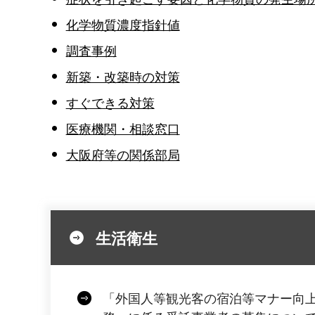
化学物質濃度指針値
調査事例
新築・改築時の対策
すぐできる対策
医療機関・相談窓口
大阪府等の関係部局
生活衛生
「外国人等観光客の宿泊等マナー向