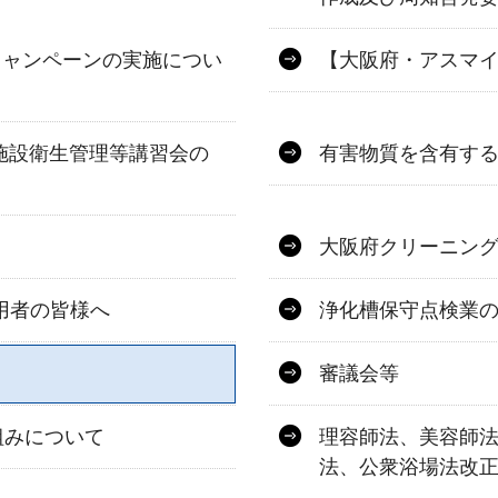
キャンペーンの実施につい
【大阪府・アスマ
泊施設衛生管理等講習会の
有害物質を含有す
大阪府クリーニン
用者の皆様へ
浄化槽保守点検業
審議会等
組みについて
理容師法、美容師
法、公衆浴場法改