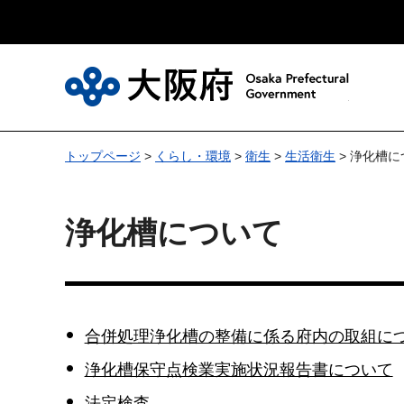
大
トップページ
>
くらし・環境
>
衛生
>
生活衛生
> 浄化槽に
浄化槽について
合併処理浄化槽の整備に係る府内の取組に
浄化槽保守点検業実施状況報告書について
法定検査