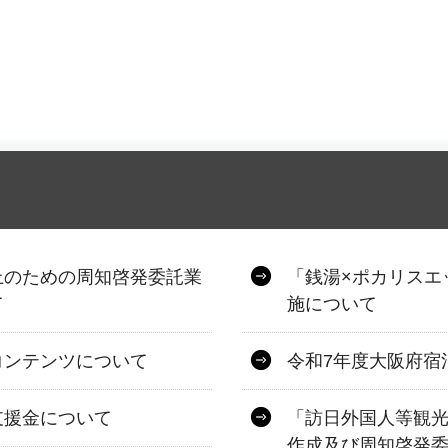
上のための周知啓発委託業
「銭湯×ポカリスエ
て
施について
コンテンツについて
令和7年度大阪府宿
支援金について
「訪日外国人等観
作成及び周知啓発