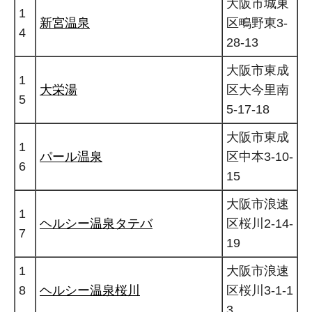
大阪市城東
1
新宮温泉
区鴫野東3-
4
28-13
大阪市東成
1
大栄湯
区大今里南
5
5-17-18
大阪市東成
1
パール温泉
区中本3-10-
6
15
大阪市浪速
1
ヘルシー温泉タテバ
区桜川2-14-
7
19
1
大阪市浪速
8
ヘルシー温泉桜川
区桜川3-1-1
3