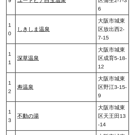
9
ユートピア白玉温泉
区蒲生2-7-3
6
大阪市城東
1
しきしま温泉
区放出西2-
0
7-15
大阪市城東
1
深草温泉
区成育5-18-
1
12
大阪市城東
1
寿温泉
区野江3-15-
2
9
大阪市城東
1
不動の湯
区天王田13
3
-14