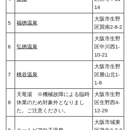
14
大阪市生野
5
福徳温泉
区巽南2-8-2
大阪市生野
6
弘徳温泉
区中川西1-
10-21
大阪市生野
7
桃谷温泉
区勝山北1-
1-8
天竜湯 ※機械故障による臨時
大阪市生野
8
休業のため対象外となりまし
区生野西4-
た。ご注意ください。
12-29
大阪市城東