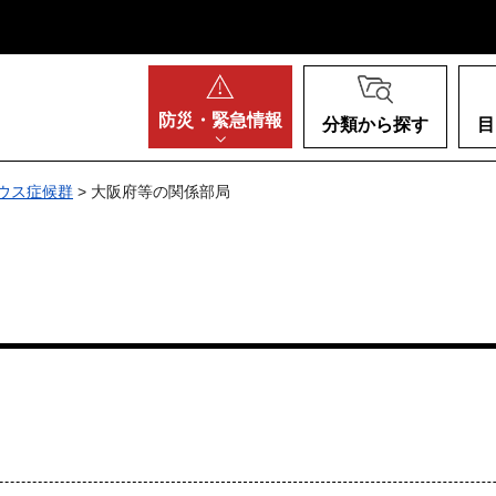
阪府
防災・
緊急情報
分類から探す
目
ウス症候群
> 大阪府等の関係部局