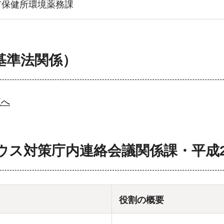
市保健所環境薬務課
基準法関係）
覧へ
ウス対策庁内連絡会議関係課・平成2
役割の概要