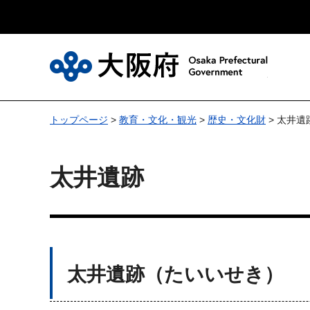
大
トップページ
>
教育・文化・観光
>
歴史・文化財
> 太井遺
太井遺跡
太井遺跡（たいいせき）