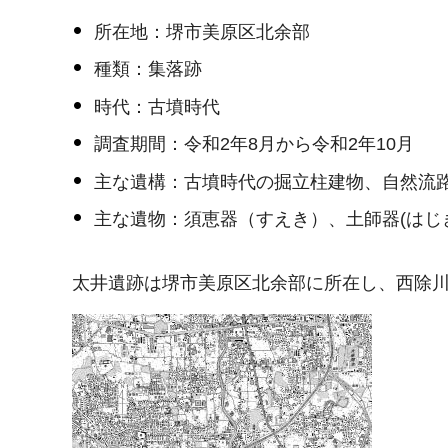
所在地：堺市美原区北余部
種類：集落跡
時代：古墳時代
調査期間：令和2年8月から令和2年10月
主な遺構：古墳時代の掘立柱建物、自然流
主な遺物：須恵器（すえき）、土師器(はじ
太井遺跡は堺市美原区北余部に所在し、西除川