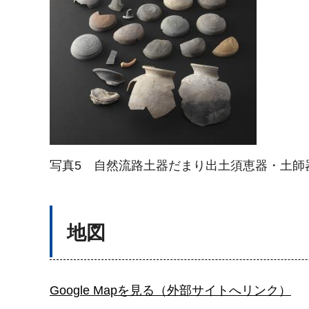
写真5 自然流路土器だまり出土須恵器・土師
地図
Google Mapを見る（外部サイトへリンク）