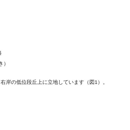
路
き）
右岸の低位段丘上に立地しています（図1）。