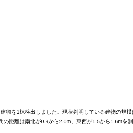
物を1棟検出しました。現状判明している建物の規模は、南
間の距離は南北が0.9から2.0m、東西が1.5から1.6