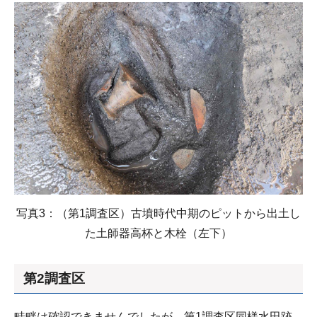
写真3：（第1調査区）古墳時代中期のピットから出土し
た土師器高杯と木栓（左下）
第2調査区
畦畔は確認できませんでしたが、第1調査区同様水田跡