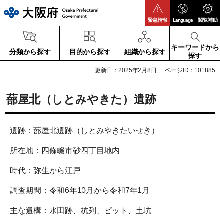
大阪府
緊急情報
Language
閲覧補助
キーワードから
分類から探す
目的から探す
組織から探す
探す
更新日：2025年2月8日
ページID：101885
蔀屋北（しとみやきた）遺跡
遺跡：蔀屋北遺跡（しとみやきたいせき）
所在地：四條畷市砂四丁目地内
時代：弥生から江戸
調査期間：令和6年10月から令和7年1月
主な遺構：水田跡、杭列、ピット、土坑