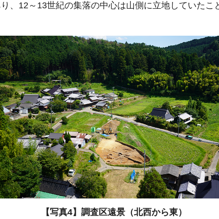
り、12～13世紀の集落の中心は山側に立地していたこ
【写真4】調査区遠景（北西から東）