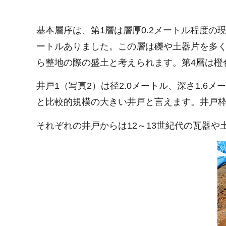
基本層序は、第1層は層厚0.2メートル程度の現
ートルありました。この層は礫や土器片を多く含
ら整地の際の盛土と考えられます。第4層は橙
井戸1（写真2）は径2.0メートル、深さ1.6メ
と比較的規模の大きい井戸と言えます。井戸枠
それぞれの井戸からは12～13世紀代の瓦器や