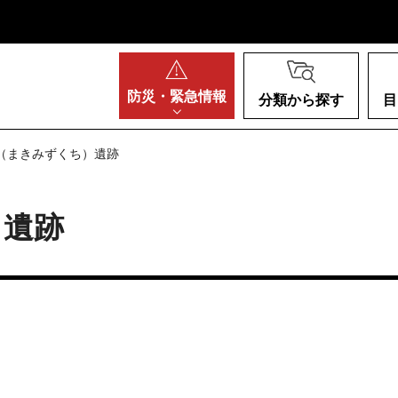
阪府
防災・
緊急情報
分類から探す
目
口（まきみずくち）遺跡
）遺跡