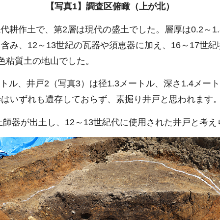
【写真1】調査区俯瞰（上が北）
代耕作土で、第2層は現代の盛土でした。層厚は0.2～1.8
み、12～13世紀の瓦器や須恵器に加え、16～17世
色粘質土の地山でした。
ートル、井戸2（写真3）は径1.3メートル、深さ1.4メート
はいずれも遺存しておらず、素掘り井戸と思われます。
土師器が出土し、12～13世紀代に使用された井戸と考え