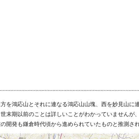
三方を鴻応山とそれに連なる鴻応山山塊、西を妙見山に
中世末期以前のことは詳しいことがわかっていませんが
牧の開発も鎌倉時代頃から進められていたものと推測さ