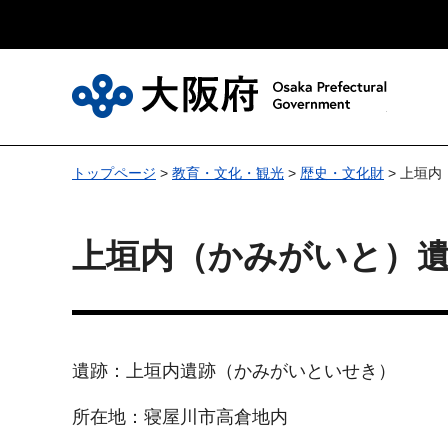
大
トップページ
>
教育・文化・観光
>
歴史・文化財
> 上垣
上垣内（かみがいと）
遺跡：上垣内遺跡（かみがいといせき）
所在地：寝屋川市高倉地内