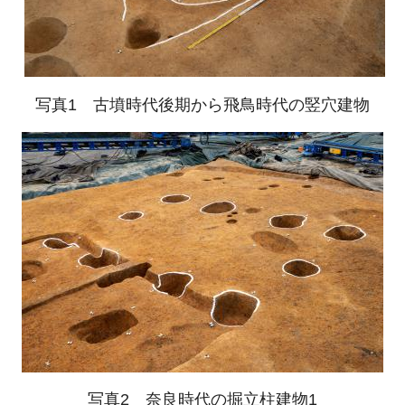
写真1 古墳時代後期から飛鳥時代の竪穴建物
写真2 奈良時代の掘立柱建物1