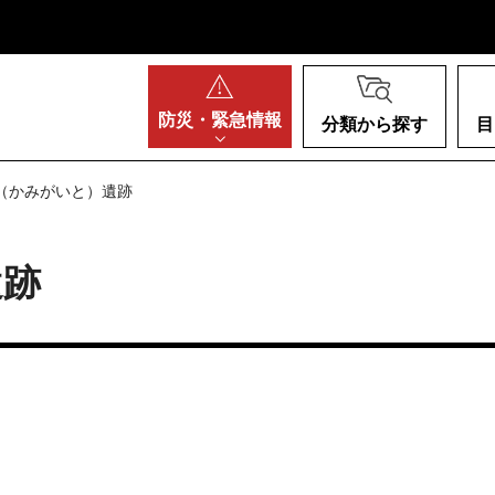
阪府
防災・
緊急情報
分類から探す
目
内（かみがいと）遺跡
遺跡