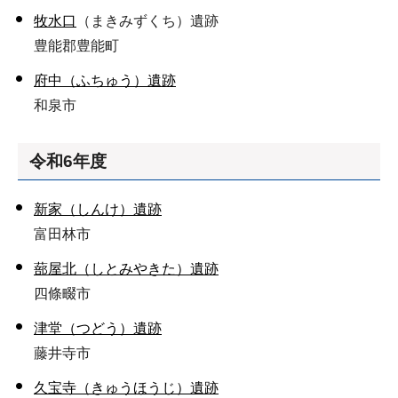
牧水口
（まきみずくち）遺跡
豊能郡豊能町
府中（ふちゅう）遺跡
和泉市
令和6年度
新家（しんけ）遺跡
富田林市
蔀屋北（しとみやきた）遺跡
四條畷市
津堂（つどう）遺跡
藤井寺市
久宝寺（きゅうほうじ）遺跡