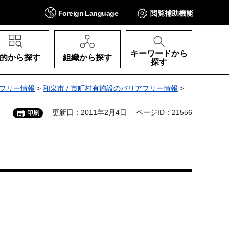
Foreign
Language
閲覧補助
機能
キーワードから
的から探す
組織から探す
探す
フリー情報
>
和泉市 / 市町村有施設のバリアフリー情報
>
更新日：2011年2月4日
ページID：21556
印刷