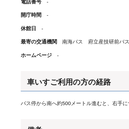
電話番号
-
開庁時間
-
休館日
-
最寄の交通機関
南海バス 府立産技研前バ
ホームページ
-
車いすご利用の方の経路
バス停から南へ約500メートル進むと、右手