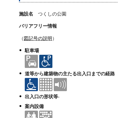
施設名
つくしの公園
バリアフリー情報
（
図記号の説明
）
駐車場
道等から建築物の主たる出入口までの経路
出入口の形状等
-
案内設備