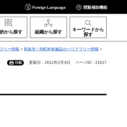
Foreign
Language
閲覧補助
機能
キーワードから
的から探す
組織から探す
探す
フリー情報
>
和泉市 / 市町村有施設のバリアフリー情報
>
更新日：2011年2月4日
ページID：21517
印刷