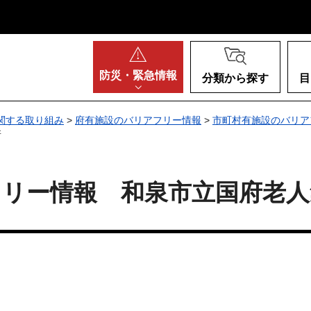
阪府
防災・
緊急情報
分類から探す
目
関する取り組み
>
府有施設のバリアフリー情報
>
市町村有施設のバリア
所
フリー情報 和泉市立国府老人