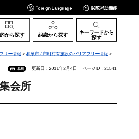
Foreign
Language
閲覧補助
機能
キーワードから
的から探す
組織から探す
探す
フリー情報
>
和泉市 / 市町村有施設のバリアフリー情報
>
更新日：2011年2月4日
ページID：21541
印刷
集会所