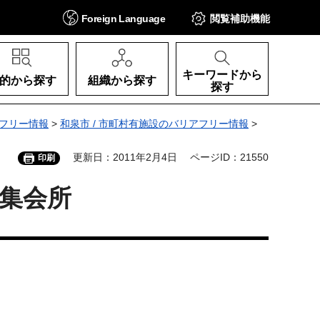
Foreign
Language
閲覧補助
機能
キーワードから
的から探す
組織から探す
探す
フリー情報
>
和泉市 / 市町村有施設のバリアフリー情報
>
更新日：2011年2月4日
ページID：21550
印刷
集会所