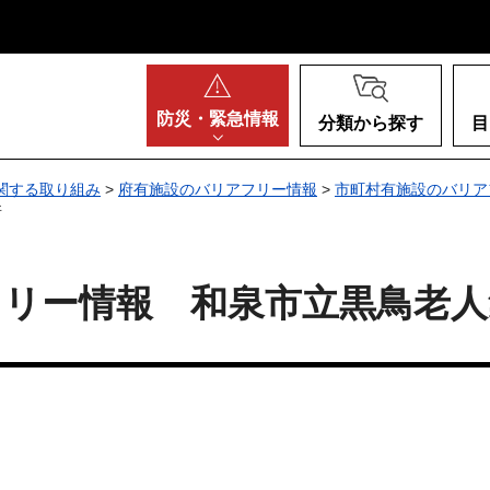
阪府
防災・
緊急情報
分類から探す
目
関する取り組み
>
府有施設のバリアフリー情報
>
市町村有施設のバリア
所
フリー情報 和泉市立黒鳥老人