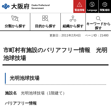
大阪府
緊急情報
Language
閲覧補助
キーワードから
分類から探す
目的から探す
組織から探す
探す
更新日：2011年2月4日
ページID：21480
市町村有施設のバリアフリー情報 光明
池球技場
光明池球技場
施設名
光明池球技場（1階建て）
バリアフリー情報