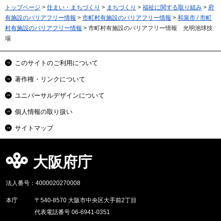
トップページ
>
住まい・まちづくり
>
まちづくり
>
福祉に関する取り組み
>
府
有施設のバリアフリー情報
>
市町村有施設のバリアフリー情報
>
和泉市 / 市町
村有施設のバリアフリー情報
> 市町村有施設のバリアフリー情報 光明池球技
場
このサイトのご利用について
著作権・リンクについて
ユニバーサルデザインについて
個人情報の取り扱い
サイトマップ
大阪府庁
法人番号：4000020270008
本庁
〒540-8570 大阪市中央区大手前2丁目
代表電話番号 06-6941-0351