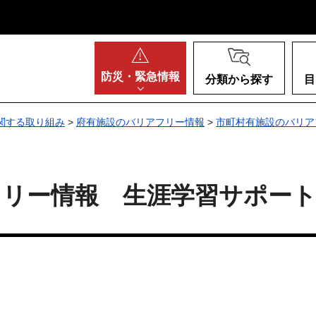
阪府
防災・
緊急情報
分類から探す
目
関する取り組み
>
府有施設のバリアフリー情報
>
市町村有施設のバリア
フリー情報 生涯学習サポー