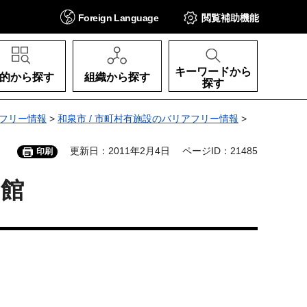
Foreign
Language
閲覧補助
機能
キーワードから
的から探す
組織から探す
探す
フリー情報
>
和泉市 / 市町村有施設のバリアフリー情報
>
更新日：2011年2月4日
ページID：21485
印刷
ト館