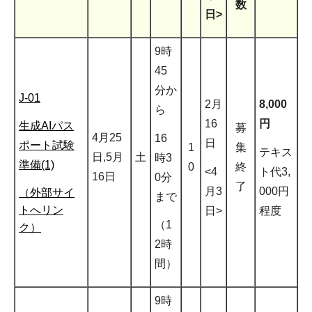
数
日>
9時
45
分か
J-01
2月
8,000
ら
16
円
生成AIパス
募
4月25
16
日
ポート試験
1
集
テキス
日,5月
土
時3
準備(1)
0
終
<4
ト代3,
16日
0分
了
月3
000円
（外部サイ
まで
トへリン
日>
程度
（1
ク）
2時
間）
9時