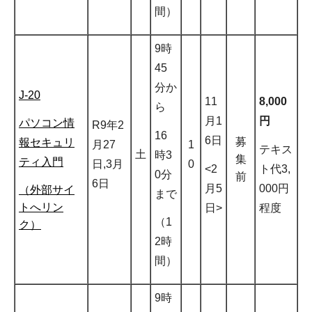
間）
9時
45
分か
J-20
11
8,000
ら
月1
円
パソコン情
R9年2
16
6日
募
報セキュリ
月27
1
テキス
土
時3
集
ティ入門
日,3月
0
<2
ト代3,
0分
前
6日
月5
000円
（外部サイ
まで
トへリン
日>
程度
（1
ク）
2時
間）
9時