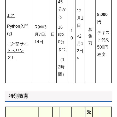
45
分か
12
8,000
J-21
ら
月1
円
日
Python入門
R9年3
16
募
1
テキス
(2)
月7日,
日
時3
<2
集
0
ト代3,
14日
0分
前
月1
（外部サイ
500円
まで
トへリン
2日
程度
ク）
>
（1
2時
間）
特別教育
受