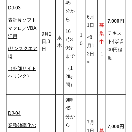
45
DJ-03
分か
6月
ら
表計算ソフト
7,000円
1日
募
マクロ／VBA
16
テキス
集
9月2
1
活用
<8
水
時3
ト代3,5
日,3
中
0
木
月1
0分
/サンスクエア
日
00円程
2日
1
まで
堺
度
>
（1
（外部サイト
へリンク）
2時
間）
9時
45
DJ-04
分か
7月
ら
業務効率化の
7,000円
1日
募