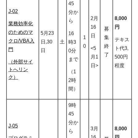
45
J-02
分か
2月
8,000
ら
業務効率化
16
円
募
のためのマ
5月23
16
日
1
集
テキス
クロ/VBA入
日,30
土
時3
0
終
<5
ト代3,
門
日
0分
了
月1
500円
まで
（外部サイ
日>
程度
トへリン
（1
ク）
2時
間）
9時
45
分か
J-05
3月
8,000
ら
16
円