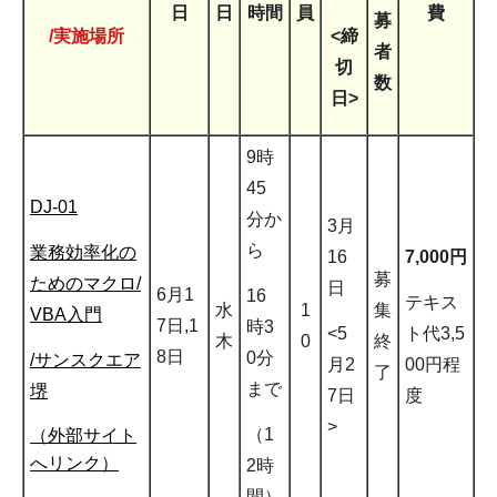
日
日
時間
員
費
募
/実施場所
<締
者
切
数
日>
9時
45
DJ-01
分か
3月
ら
業務効率化の
16
7,000円
募
ためのマクロ/
日
6月1
16
テキス
水
1
集
VBA入門
7日,1
時3
<5
ト代3,5
木
0
終
8日
0分
/サンスクエア
月2
00円程
了
まで
堺
7日
度
>
（1
（外部サイト
へリンク）
2時
間）