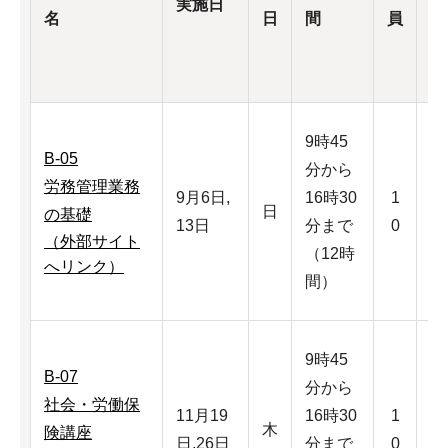
実施日
名
日
間
員
<
日
9時45
B-05
分から
6
労務管理業務
9月6日,
16時30
1
日
日
の基礎
13日
分まで
0
<
（外部サイト
（12時
4
へリンク）
間）
9時45
B-07
分から
8
社会・労働保
11月19
16時30
1
日
木
険講座
日,26日
分まで
0
<