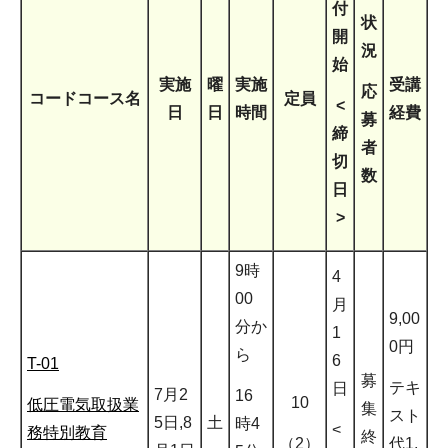
付
状
開
況
始
実施
曜
実施
受講
応
コードコース名
定員
<
日
日
時間
経費
募
締
者
切
数
日
>
9時
4
00
月
9,00
分か
1
0円
ら
6
T-01
募
テキ
日
7月2
16
10
低圧電気取扱業
集
スト
5日,8
土
時4
<
務特別教育
終
（2）
代1,