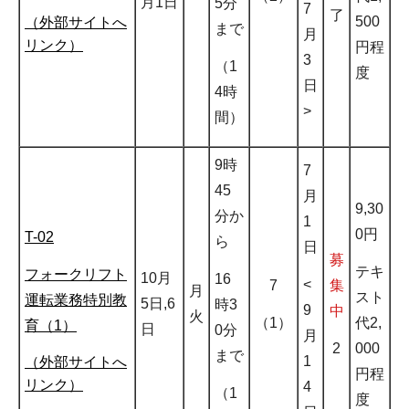
月1日
5分
7
了
500
（外部サイトへ
まで
月
リンク）
円程
3
（1
度
日
4時
>
間）
9時
7
45
月
9,30
分か
1
0円
T-02
ら
日
募
テキ
フォークリフト
10月
16
<
7
集
月
スト
運転業務特別教
5日,6
時3
9
中
火
（1）
代2,
育（1）
日
0分
月
2
000
まで
1
（外部サイトへ
円程
リンク）
4
（1
度