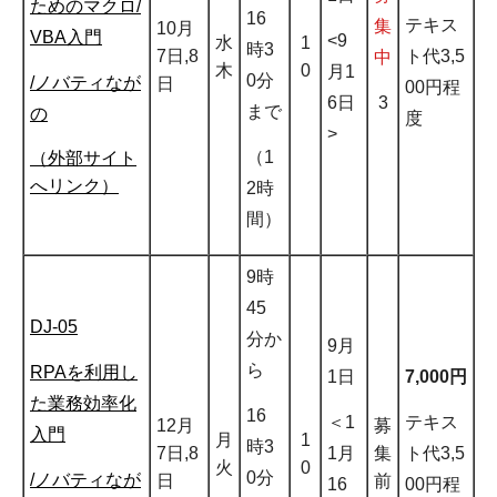
ためのマクロ/
16
テキス
集
10月
VBA入門
<9
水
1
時3
ト代3,5
7日,8
中
木
0
月1
0分
/ノバティなが
日
00円程
6日
3
まで
の
度
>
（1
（外部サイト
へリンク）
2時
間）
9時
45
DJ-05
分か
9月
ら
RPAを利用し
1日
7,000円
た業務効率化
16
＜1
テキス
12月
募
入門
月
1
時3
1月
ト代3,5
7日,8
集
火
0
0分
/ノバティなが
日
前
16
00円程