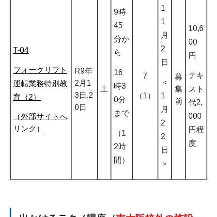
1
9時
1
45
10,6
月
分か
00
2
T-04
ら
円
日
フォークリフト
R9年
16
テキ
7
募
＜
2月1
運転業務特別教
時3
スト
土
集
3日,2
（1）
1
育（2）
0分
前
代2,
0日
月
まで
000
（外部サイトへ
2
リンク）
円程
（1
2
度
2時
日
間）
＞