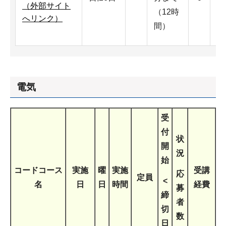
（外部サイト
（12時
2
へリンク）
間）
電気
受
付
状
開
況
始
コードコース
実施
曜
実施
受講
応
定員
<
名
日
日
時間
経費
募
締
者
切
数
日