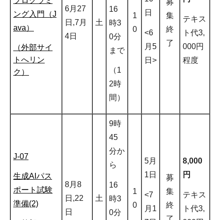
プログラミ
募
6月27
16
日
ング入門（J
1
集
テキス
日,7月
土
時3
ava）
0
終
<6
ト代3,
4日
0分
了
月5
000円
（外部サイ
まで
トへリン
日>
程度
（1
ク）
2時
間）
9時
45
分か
J-07
5月
8,000
ら
1日
円
生成AIパス
募
8月8
16
ポート試験
1
集
<7
テキス
日,22
土
時3
準備(2)
0
終
月1
ト代3,
日
0分
了