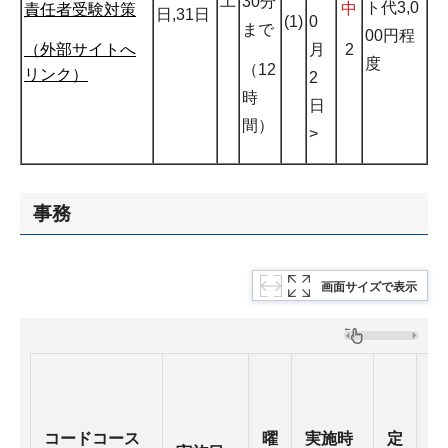
土
30分
ト代3,0
中
責任者受験対策
日,31日
(1)
0
まで
00円程
月
2
（外部サイトへ
度
（12
リンク）
2
時
日
間）
>
事務
画面サイズで表示
受
コードコース
曜
実施時
定
開