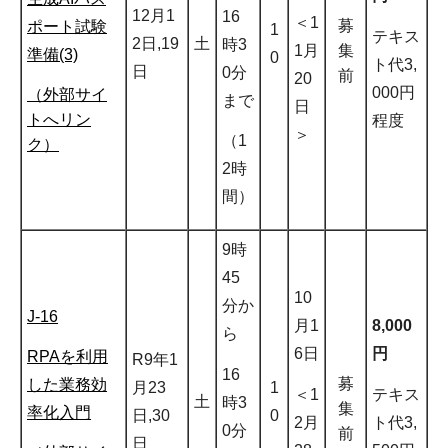
12月1
16
＜1
募
ポート試験
1
テキス
2日,19
土
時3
1月
集
準備(3)
0
ト代3,
日
0分
前
20
000円
（外部サイ
まで
日
トへリン
程度
＞
（1
ク）
2時
間）
9時
45
10
分か
J-16
月1
8,000
ら
6日
円
RPAを利用
R9年1
16
募
した業務効
月23
1
＜1
テキス
土
時3
集
率化入門
日,30
0
2月
ト代3,
0分
前
日