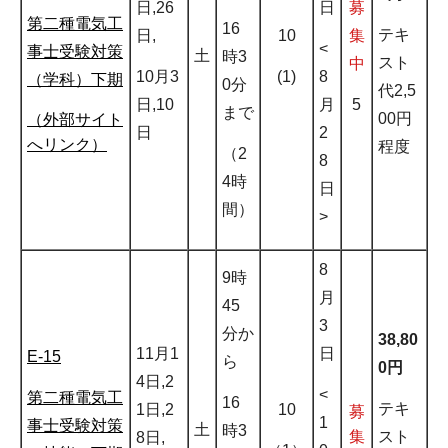
日,26
日
募
第二種電気工
16
テキ
日,
10
集
<
事士受験対策
土
時3
スト
中
10月3
(1)
8
（学科）下期
0分
代2,5
日,10
月
5
まで
00円
（外部サイト
日
2
へリンク）
程度
（2
8
4時
日
間）
>
8
9時
月
45
3
分か
38,80
11月1
日
E-15
ら
0円
4日,2
<
第二種電気工
16
テキ
1日,2
10
募
1
事士受験対策
土
時3
スト
集
8日,