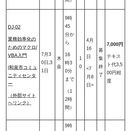
9時
45
DJ-02
分か
業務効率化の
4月
ら
7,000円
ためのマクロ/
16
募
7月3
16
VBA入門
テキス
日
木
1
集
0日,3
時3
ト代3,5
金
0
終
/和泉市コミュ
<7
1日
0分
00円程
了
ニティセンタ
月8
まで
度
ー
日>
（1
（外部サイト
2時
へリンク）
間）
9時