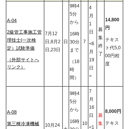
9時4
4
5分
月
14,800
A-04
から
1
円
募
日
2級管工事施工管
7月12
16時
集
テキス
理技士(一次検
日,8月2
日
7
30分
<6
終
ト代5,0
定）試験準備
日,23日
まで
月
了
00円程
19
（外部サイトへ
（18
度
リンク）
日
時
>
間）
7
9時4
月
5分
16
から
8,000円
A-08
日
募
16時
テキス
10
集
第三種冷凍機械
10月24
<1