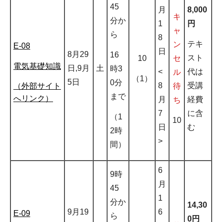
45
月
8,000
キ
分か
1
円
ャ
ら
8
テキ
ン
E-08
日
8月29
16
スト
10
セ
電気基礎知識
日,9月
土
時3
<
代は
ル
（1）
5日
0分
8
受講
（外部サイト
待
まで
へリンク）
月
経費
ち
7
に含
（1
10
日
む
2時
>
間）
6
9時
月
45
1
分か
14,30
9月19
6
E-09
ら
0円