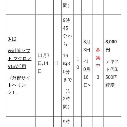
間）
9時
45
分か
J-12
8月
8,000
ら
3日
募
円
表計算ソフ
11月7
16
集
ト マクロ／
1
<1
テキス
日,14
土
時3
中
VBA活用
0
0月
ト代3,
日
0分
16
3
500円
（外部サイ
まで
トへリン
日>
程度
（1
ク）
2時
間）
9時