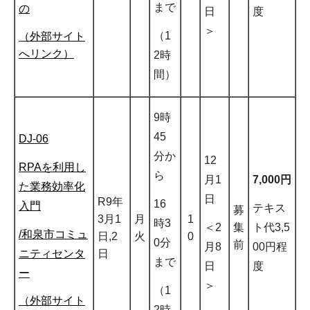
まで
の
日
度
＞
（1
（外部サイト
へリンク）
2時
間）
9時
45
DJ-06
分か
12
RPAを利用し
ら
月1
7,000円
た業務効率化
日
R9年
16
入門
テキス
募
3月1
月
1
時3
＜2
ト代3,5
集
/和泉市コミュ
日,2
火
0
0分
前
月8
00円程
ニティセンタ
日
まで
日
度
ー
＞
（1
（外部サイト
2時