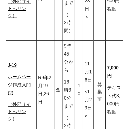
28
500円
（外部サイ
まで
トへリン
日
程度
（1
ク）
＞
2時
間）
9時
45
分か
11
J-19
7,000
ら
月1
円
ホームペー
R9年2
6日
16
募
ジ作成入門
月19
1
テキス
金
時3
<1
集
(2)
日,26
0
ト代3,
0分
前
月2
日
000円
（外部サイ
まで
9日
トへリン
程度
>
（1
ク）
2時