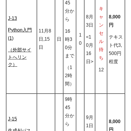
45
キ
分か
8月
ャ
8,000
J-13
ら
3日
ン
円
Python入門
11月8
16
セ
1
<1
テキス
(1)
日,15
日
時3
ル
0
0月
ト代3,
日
0分
待
（外部サイ
16
500円
まで
トへリン
ち
日>
程度
ク）
（1
12
2時
間）
9時
45
分か
9月
J-15
8,000
ら
1日
円
生成AIパス