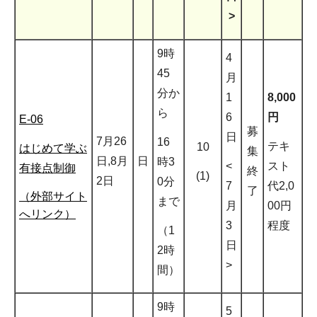
>
9時
4
45
月
分か
1
8,000
ら
6
円
E-06
募
日
7月26
16
テキ
10
はじめて学ぶ
集
日,8月
日
時3
<
スト
有接点制御
終
(1)
2日
0分
7
代2,0
了
（外部サイト
まで
月
00円
へリンク）
3
程度
（1
日
2時
>
間）
9時
5