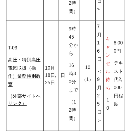
日
2時
>
間）
7
9時
月
45
キ
1
8,00
分か
ャ
T-03
6
0円
ら
ン
日
高圧・特別高圧
テキ
セ
16
10
電気取扱（操
10月
＜
スト
ル
時3
18日,
日
作）業務特別教
（1）
9
代2,
待
0分
25日
育
月
000
ち
まで
2
円程
（外部サイトへ
1
（1
リンク）
5
度
0
2時
日
間）
＞