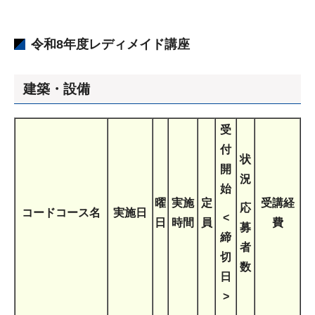
令和8年度レディメイド講座
建築・設備
受
付
状
開
況
始
曜
実施
定
受講経
応
コードコース名
実施日
<
日
時間
員
費
募
締
者
切
数
日
>