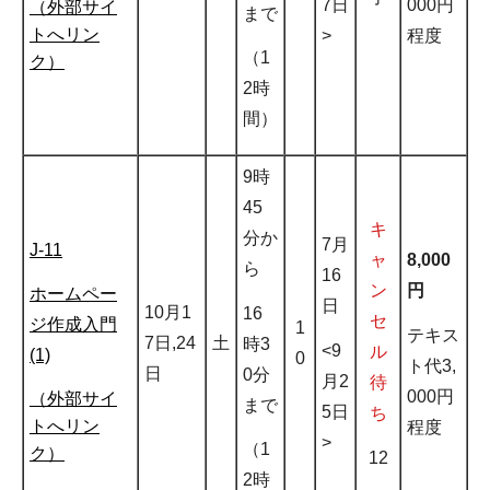
7日
000円
（外部サイ
まで
トへリン
>
程度
（1
ク）
2時
間）
9時
45
キ
分か
7月
J-11
ャ
8,000
ら
16
ン
円
ホームペー
日
10月1
16
セ
ジ作成入門
1
テキス
7日,24
土
時3
<9
ル
(1)
0
ト代3,
日
0分
月2
待
000円
（外部サイ
まで
5日
ち
トへリン
程度
>
（1
ク）
12
2時