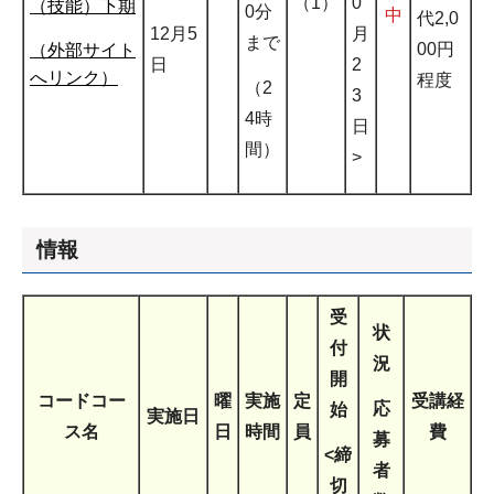
（1）
0
（技能）下期
0分
中
代2,0
12月5
月
まで
00円
（外部サイト
日
2
へリンク）
程度
（2
3
4時
日
間）
>
情報
受
状
付
況
開
コードコー
曜
実施
定
受講経
応
始
実施日
ス名
日
時間
員
費
募
<締
者
切