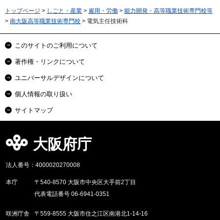
トップページ
>
しごと・産業
>
雇用・労働
>
能力開発・高等職業技術専門校等
>
南大阪高等職業技術専門校
> 電気主任技術科
このサイトのご利用について
著作権・リンクについて
ユニバーサルデザインについて
個人情報の取り扱い
サイトマップ
大阪府庁
法人番号：4000020270008
本庁
〒540-8570 大阪市中央区大手前2丁目
代表電話番号 06-6941-0351
咲洲庁舎
〒559-8555 大阪市住之江区南港北1-14-16