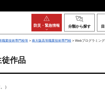
阪府
防災・
緊急情報
分類から探す
目
等職業技術専門校等
>
南大阪高等職業技術専門校
> Webプログラミン
生徒作品
す。）