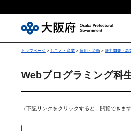
大
トップページ
>
しごと・産業
>
雇用・労働
>
能力開発・高
Webプログラミング科
（下記リンクをクリックすると、閲覧できま