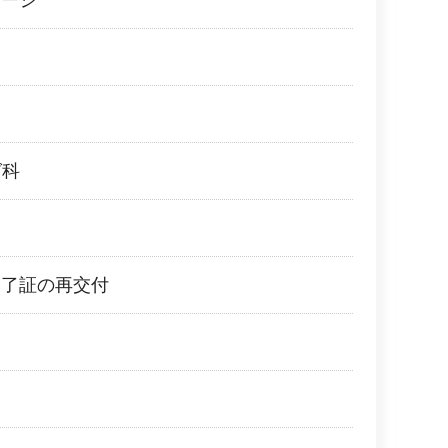
セージ
グ科
修了証の再交付