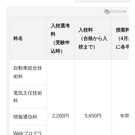
入校選考
入校料
授業料*1
料
科名
（合格から入
（4月お
（受験申
校まで）
に各半年
込時）
自動車総合技
術科
電気主任技術
科
2,200円
5,650円
年間11
情報通信科
Webプログラ