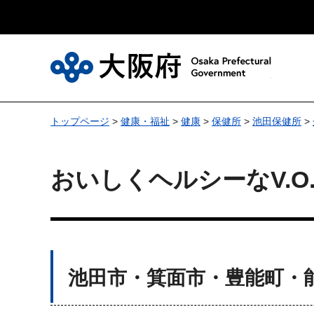
大
トップページ
>
健康・福祉
>
健康
>
保健所
>
池田保健所
>
おいしくヘルシーなV.O
池田市・箕面市・豊能町・能