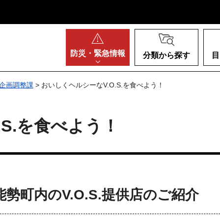
阪府
防災・
緊急情報
分類から探す
目
企画調整課
> おいしくヘルシーなV.O.S.を食べよう！
.S.を食べよう！
勢町内のV.O.S.提供店のご紹介