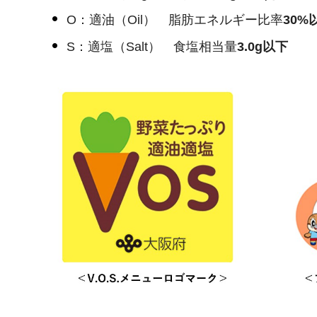
O：適油（Oil） 脂肪エネルギー比率
30%
S：適塩（Salt） 食塩相当量
3.0g以下