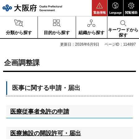
大阪府
緊急情報
Language
閲覧補助
キーワードから
分類から探す
目的から探す
組織から探す
探す
更新日：2026年6月9日
ページID：114897
企画調整課
医事に関する申請・届出
医療従事者免許の申請
医療施設の開設許可・届出