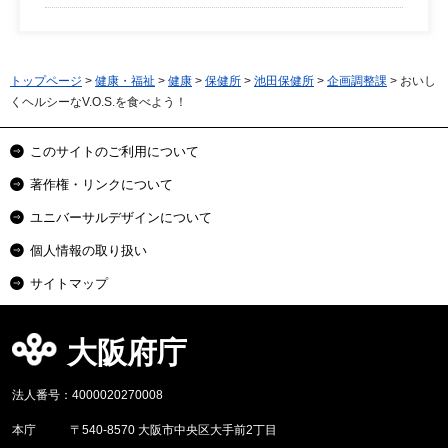
トップページ
>
健康・福祉
>
健康
>
保健所
>
池田保健所
>
企画調整課
> おいし
くヘルシーなV.O.S.を食べよう！
このサイトのご利用について
著作権・リンクについて
ユニバーサルデザインについて
個人情報の取り扱い
サイトマップ
大阪府庁
法人番号：4000020270008
本庁
〒540-8570 大阪市中央区大手前2丁目