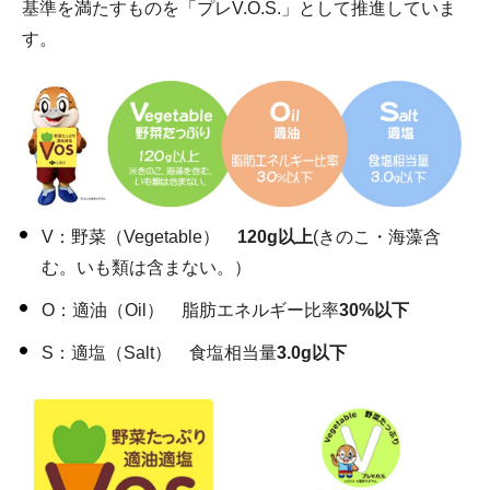
基準を満たすものを「プレV.O.S.」として推進していま
す。
V：野菜（Vegetable）
120g以上
(きのこ・海藻含
む。いも類は含まない。）
O：適油（Oil） 脂肪エネルギー比率
30%以下
S：適塩（Salt） 食塩相当量
3.0g以下