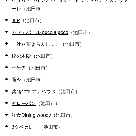
イタリアワインと小皿料理 トラットリア・ステヴァ
ーレ
（池田市）
JLP
（池田市）
カフェバール poco a poco
（池田市）
一汁八菜よらんしょ。
（池田市）
榎の木陰
（池田市）
時光舎
（池田市）
而今
（池田市）
薬膳cafe マナハウス
（池田市）
タローパン
（池田市）
洋食Dining woody
（池田市）
3タベカレー
（池田市）