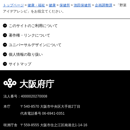
トップページ
>
健康・福祉
>
健康
>
保健所
>
池田保健所
>
企画調整課
> 「野菜
アイデアレシピ」をお役立てください。
このサイトのご利用について
著作権・リンクについて
ユニバーサルデザインについて
個人情報の取り扱い
サイトマップ
大阪府庁
法人番号：4000020270008
本庁
〒540-8570 大阪市中央区大手前2丁目
代表電話番号 06-6941-0351
咲洲庁舎
〒559-8555 大阪市住之江区南港北1-14-16