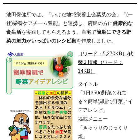
池田保健所では、「いけだ地域栄養士会葉菜の会」「(一
社)栄養ケアチーム豊能」と連携し、府民の方に
健康的な
食生活
を実践してもらえるよう、自宅で
簡単にできる野
菜の魅力がいっぱいのレシピ集
を作成しました。
（ワード：5,270KB）
/
代
替え情報（ワード：
14KB）
タイトル
「1日350g野菜とれて
る？簡単調理で野菜アイ
デアレシピ」
掲載メニュー
「きゅうりのじっくり
焼」