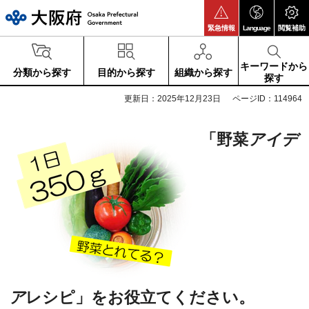
大阪府
緊急情報
Language
閲覧補助
キーワードから
分類から探す
目的から探す
組織から探す
探す
更新日：2025年12月23日
ページID：114964
「野菜
アイデ
ア
レシピ」をお役立てください。