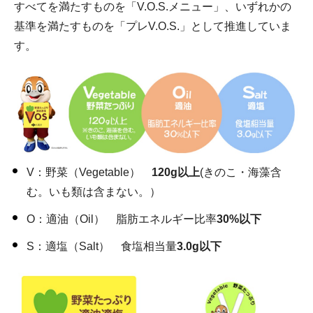
すべてを満たすものを「V.O.S.メニュー」、いずれかの
基準を満たすものを「プレV.O.S.」として推進していま
す。
V：野菜（Vegetable）
120g以上
(きのこ・海藻含
む。いも類は含まない。）
O：適油（Oil） 脂肪エネルギー比率
30%以下
S：適塩（Salt） 食塩相当量
3.0g以下