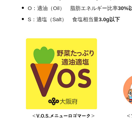
O：適油（Oil） 脂肪エネルギー比率
30%
S：適塩（Salt） 食塩相当量
3.0g以下