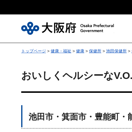
大
トップページ
>
健康・福祉
>
健康
>
保健所
>
池田保健所
>
おいしくヘルシーなV.O
池田市・箕面市・豊能町・能