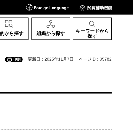
Foreign
Language
閲覧補助
機能
キーワードから
的から探す
組織から探す
探す
更新日：2025年11月7日
ページID：95782
印刷