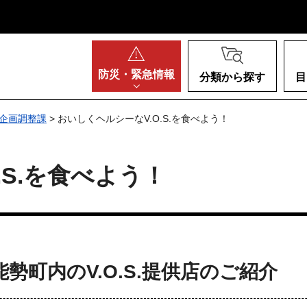
阪府
防災・
緊急情報
分類から探す
目
企画調整課
> おいしくヘルシーなV.O.S.を食べよう！
.S.を食べよう！
勢町内のV.O.S.提供店のご紹介