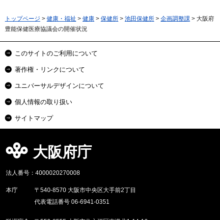
トップページ
>
健康・福祉
>
健康
>
保健所
>
池田保健所
>
企画調整課
> 大阪府
豊能保健医療協議会の開催状況
このサイトのご利用について
著作権・リンクについて
ユニバーサルデザインについて
個人情報の取り扱い
サイトマップ
大阪府庁
法人番号：4000020270008
本庁
〒540-8570 大阪市中央区大手前2丁目
代表電話番号 06-6941-0351