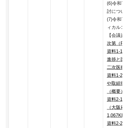
(6)令和
討につい
(7)令和
ィカルコ
【会議資
次第（PD
資料1-1
進捗と医
二次医療圏
資料1-2
や取組状
（概要） （
資料2-1
（大阪府
1,067KB
資料2-2