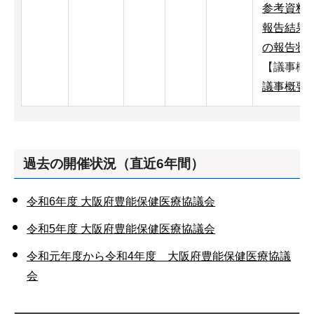
参考資料5
報告結果
の報告状況
【議事概
議事概要（
過去の開催状況（直近6年間）
令和6年度 大阪府豊能保健医療協議会
令和5年度 大阪府豊能保健医療協議会
令和元年度から令和4年度 大阪府豊能保健医療協議
会