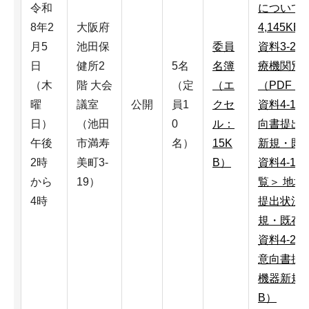
令和
について
8年2
大阪府
4,145KB
月5
池田保
委員
資料3-2
日
健所2
5名
名簿
療機関別
（木
階 大会
（定
（エ
（PDF：6
曜
議室
公開
員1
クセ
資料4-1
日）
（池田
0
ル：
向書提出
午後
市満寿
名）
15K
新規・既存
2時
美町3-
B）
資料4-1
から
19）
覧＞ 地
4時
提出状況
規・既存開
資料4-2
意向書提
機器新規購
B）