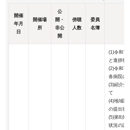
公
開催
開催場
開・
傍聴
委員
年月
所
非公
人数
名簿
日
開
(1)令和
と進捗状
(2)令和
各病院の
(3)紹介
て
(4)地域
の提出状
(5)第8
状況の評