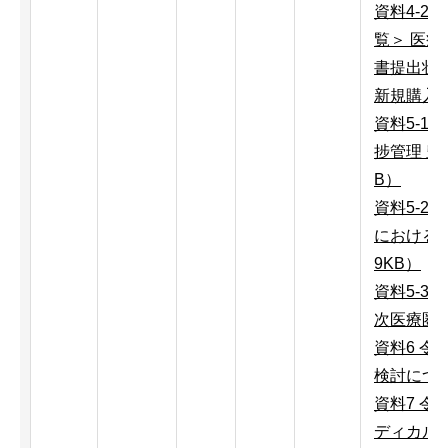
資料4-2
覧＞ 医
書提出状
新規購入・
資料5-1
捗管理 豊
B）
資料5-2
における主
9KB）
資料5-3
次医療圏）
資料6 令
検討につい
資料7 令
ディカル