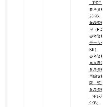
（PDF：9
参考資料1
28KB）
参考資料
況（PDF：
参考資料
データのH
KB）
参考資料
点支援区域
参考資料4
再編支援
院一覧）（
参考資料5
（有床診療
9KB）