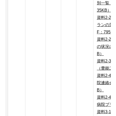
別一覧（豊
35KB）
資料2-2
ランの策
F：795K
資料2-2
の状況につ
B）
資料2-3
（豊能二次
資料2-4
院連絡会結
B）
資料2-4
病院プラン
資料3-1