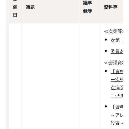
議事
催
議題
資料等
録等
日
≪次第等≫
次第（ワ
委員名簿
≪会議資料
【資料1
ー疾患対
点病院の
T：59K
【資料2
～アレル
設置～（