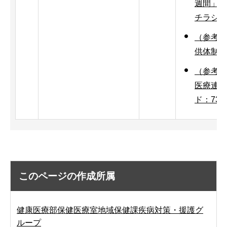
週間」w
チラシ（P
（参考資
供体制整
（参考資
医療連携
ド：73K
このページの作成所属
健康医療部保健医療室地域保健課疾病対策・援護グ
ループ