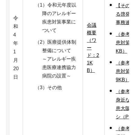
（1）令和元年度以
【その他
降のアレルギー
る啓発ポ
令
疾患対策事業に
事務連絡
会議
和
ついて
概要
（参考資
4
（ワ
（2）医療提供体制
患対策連
年
ー
整備について
KB）
1
ド：2
～アレルギー疾
月
1K
（参考資
患医療連携協力
20
B）
患対策連
病院の設置～
日
9KB）
（3）その他
（参考資
身近なア
患大阪府
シ（PPT
（参考資