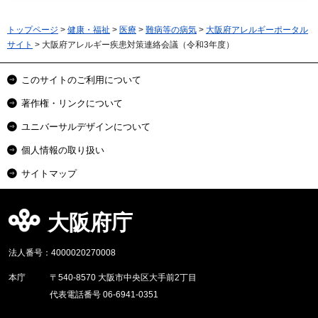
トップページ
>
健康・福祉
>
医療
>
難病等の病気
>
大阪府アレルギーポータル
サイト
> 大阪府アレルギー疾患対策連絡会議（令和3年度）
このサイトのご利用について
著作権・リンクについて
ユニバーサルデザインについて
個人情報の取り扱い
サイトマップ
大阪府庁
法人番号：4000020270008
本庁
〒540-8570 大阪市中央区大手前2丁目
代表電話番号 06-6941-0351