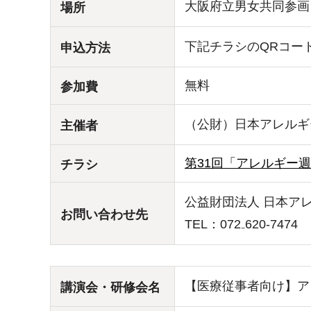
大阪府立男女共同参画・
場所
下記チラシのQRコー
申込方法
無料
参加費
（公財）日本アレルギ
主催者
第31回「アレルギー週間
チラシ
公益財団法人 日本ア
お問い合わせ先
TEL：072₋620-7474
【医療従事者向け】ア
講演会・研修会名