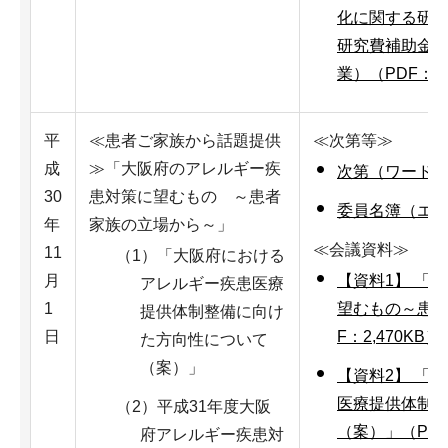
化に関する研究
研究費補助金
業）（PDF：1,
平
≪患者ご家族から話題提供
≪次第等≫
成
≫「大阪府のアレルギー疾
次第（ワード：
30
患対策に望むもの ～患者
委員名簿（エク
年
家族の立場から～」
≪会議資料≫
11
（1）「大阪府における
月
【資料1】 「
アレルギー疾患医療
1
望むもの～患者
提供体制整備に向け
日
F：2,470KB）
た方向性について
（案）」
【資料2】 「
医療提供体制
（2）平成31年度大阪
（案）」（PPT
府アレルギー疾患対