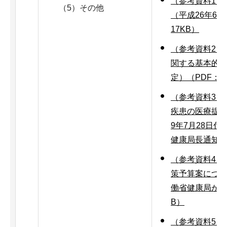
（参考資料1）
（5）その他
（平成26年6月
17KB）
（参考資料2）
関する基本的な
定）（PDF：9
（参考資料3）
疾患の医療提供
9年7月28日付
健康局長通知）（
（参考資料4）
策予算案につい
働省健康局がん
B）
（参考資料5）