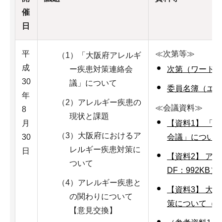
催
日
平
≪次第等≫
（1）「大阪府アレルギ
成
ー疾患対策連絡会
次第（ワード：
30
議」について
委員名簿（エク
年
（2）アレルギー疾患の
≪会議資料≫
8
現状と課題
月
【資料1】 「
（3）大阪府におけるア
30
会議」について（
レルギー疾患対策に
日
【資料2】 ア
ついて
DF：992KB）
（4）アレルギー疾患と
【資料3】 大
の関わりについて
策について（PD
【意見交換】