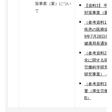
策事業（案）につい
【資料3】 平
て
対策事業（案）
（参考資料1）
疾患の医療提供
9年7月28日付
健康局長通知）（
（参考資料2）
化に関する研究
労働科学研究
研究事業）（PD
（参考資料3）
要（厚生労働省
B）