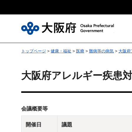
大
トップページ
>
健康・福祉
>
医療
>
難病等の病気
>
大阪府
大阪府アレルギー疾患対
会議概要等
開催日
議題