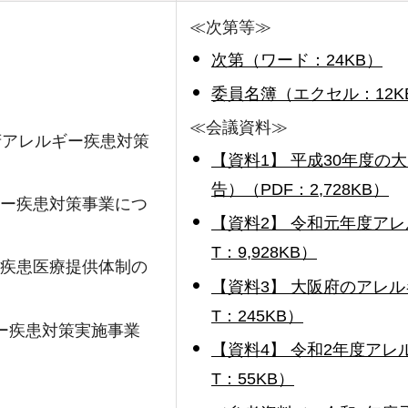
≪次第等≫
次第（ワード：24KB）
委員名簿（エクセル：12K
≪会議資料≫
府アレルギー疾患対策
【資料1】 平成30年度
告）（PDF：2,728KB）
ギー疾患対策事業につ
【資料2】 令和元年度ア
T：9,928KB）
ー疾患医療提供体制の
【資料3】 大阪府のアレ
T：245KB）
ー疾患対策実施事業
【資料4】 令和2年度ア
T：55KB）