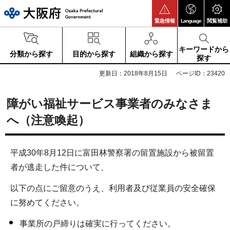
大阪府
緊急情報
Language
閲覧補助
キーワードから
分類から探す
目的から探す
組織から探す
探す
更新日：2018年8月15日
ページID：23420
障がい福祉サービス事業者のみなさま
へ（注意喚起）
平成30年8月12日に富田林警察署の留置施設から被留置
者が逃走した件について、
以下の点にご留意のうえ、利用者及び従業員の安全確保
に努めてください。
事業所の戸締りは確実に行ってください。