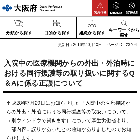
大阪府
緊急情報
Language
閲覧補助
キーワードから
分類から探す
目的から探す
組織から探す
探す
更新日：2016年10月13日
ページID：23404
入院中の医療機関からの外出・外泊時に
おける同行援護等の取り扱いに関するQ
＆Aに係る正誤について
平成28年7月29日にお知らせした
「入院中の医療機関か
らの外出・外泊における同行援護等の取扱いについて」
（別ウィンドウで開きます）
について厚生労働省より、
一部内容に誤りがあったとの通知がありましたのでお知
らせします。