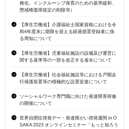
務化、インクルーシブ保育のための基準緩和、
懲戒権濫用規定の削除等）
【厚生労働省】介護福祉士国家資格における令
和4年度末に期限を迎える経過措置登録者に係
る周知について
【厚生労働省】児童福祉施設の設備及び運営に
関する基準等の一部を改正する省令について
【厚生労働省】社会福祉施設等における戸開走
行保護装置等の積極的な設置促進について
ソーシャルワーク専門職に向けた発達障害研修
の開催について
世界自閉症啓発デー・発達障がい啓発週間 in O
SAKA 2023 オンラインセミナー「もっと知ろう