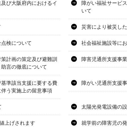
進及び大阪府内におけるイ
障がい福祉サービ
いて
て
災害により被災し
全点検について
社会福祉施設等に
対策計画の策定及び避難訓
障害児通所支援事
・助言の徹底について
び基準該当支援に要する費
障がい児通所支援
に伴う実施上の留意事項
て
太陽光発電設備の
が値上げされます
就学前の障害児の