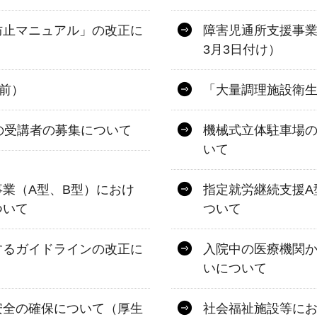
防止マニュアル」の改正に
障害児通所支援事業
3月3日付け）
以前）
「大量調理施設衛
の受講者の募集について
機械式立体駐車場
いて
業（A型、B型）におけ
指定就労継続支援A
ついて
ついて
するガイドラインの改正に
入院中の医療機関
いについて
安全の確保について（厚生
社会福祉施設等に