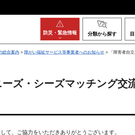
阪府
防災・
緊急情報
分類から探す
目
の総合案内
>
障がい福祉サービス等事業者へのお知らせ
> 「障害者自立
ニーズ・シーズマッチング交流会
まして、ご協力をいただきありがとうございます。