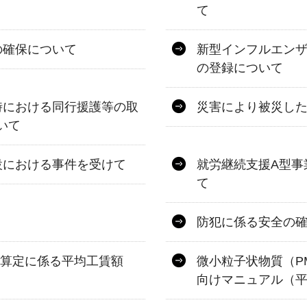
て
の確保について
新型インフルエン
の登録について
時における同行援護等の取
災害により被災し
いて
設における事件を受けて
就労継続支援A型事
て
防犯に係る安全の
）の算定に係る平均工賃額
微小粒子状物質（P
向けマニュアル（平