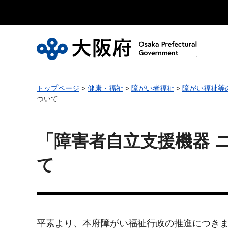
大
トップページ
>
健康・福祉
>
障がい者福祉
>
障がい福祉等
ついて
「障害者自立支援機器 
て
平素より、本府障がい福祉行政の推進につき