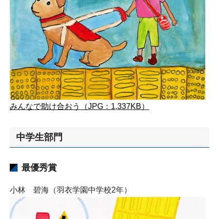
みんなで助け合おう（JPG：1,337KB）
中学生部門
最優秀賞
小林 碧海（羽衣学園中学校2年）