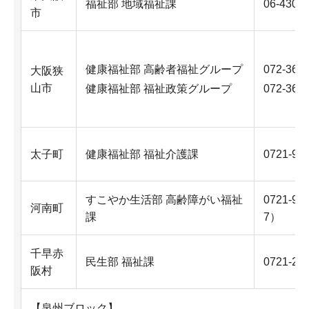
福祉部 地域福祉課
06-4309
市
健康福祉部 高齢者福祉グループ
072-360
大阪狭
山市
健康福祉部 福祉政策グループ
072-360
太子町
健康福祉部 福祉介護課
0721-98
すこやか生活部 高齢障がい福祉
0721-9
河南町
課
7）
千早赤
民生部 福祉課
0721-26
阪村
【泉州ブロック】