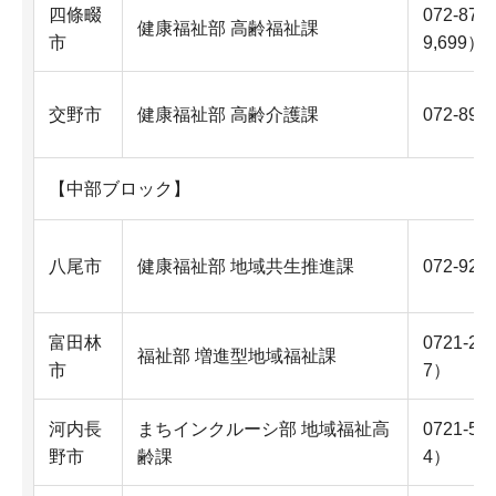
四條畷
072-87
健康福祉部 高齢福祉課
市
9,699）
交野市
健康福祉部 高齢介護課
072-893
【中部ブロック】
八尾市
健康福祉部 地域共生推進課
072-924
富田林
0721-2
福祉部 増進型地域福祉課
市
7）
河内長
まちインクルーシ部 地域福祉高
0721-5
野市
齢課
4）