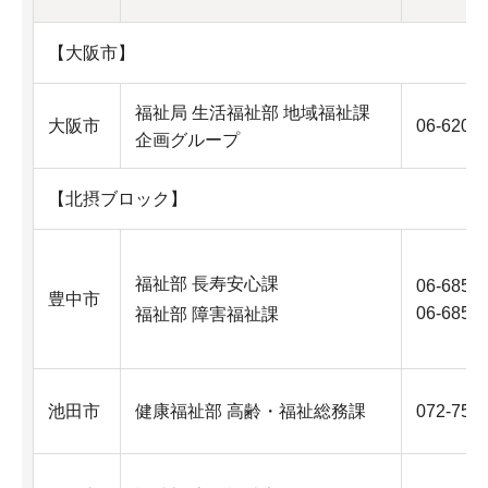
【大阪市】
福祉局 生活福祉部 地域福祉課
大阪市
06-6208
企画グループ
【北摂ブロック】
福祉部 長寿安心課
06-6858
豊中市
06-6858
福祉部 障害福祉課
池田市
健康福祉部 高齢・福祉総務課
072-754