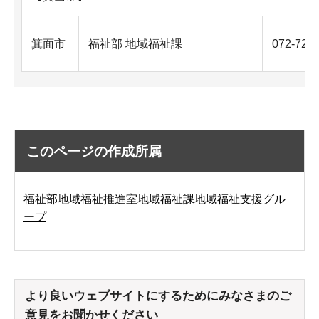
箕面市
福祉部 地域福祉課
072-727
このページの作成所属
福祉部地域福祉推進室地域福祉課地域福祉支援グル
ープ
より良いウェブサイトにするためにみなさまのご
意見をお聞かせください