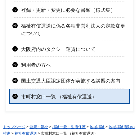
登録・更新・変更に必要な書類（様式集）
福祉有償運送に係る各種非営利法人の定款変更
について
大阪府内のタクシー運賃について
利用者の方へ
国土交通大臣認定団体が実施する講習の案内
市町村窓口一覧 （福祉有償運送）
トップページ
>
健康・福祉
>
福祉一般・生活保護
>
地域福祉
>
地域福祉活動の
推進
>
福祉有償運送
> 市町村窓口一覧 （福祉有償運送）