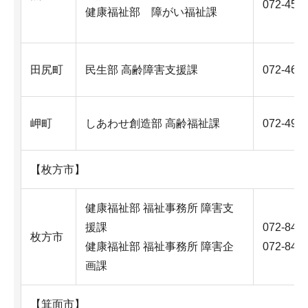
072-452
健康福祉部 障がい福祉課
田尻町
民生部 高齢障害支援課
072-466
岬町
しあわせ創造部 高齢福祉課
072-492
【枚方市】
健康福祉部 福祉事務所 障害支
援課
072-841
枚方市
健康福祉部 福祉事務所 障害企
072-841-
画課
【箕面市】