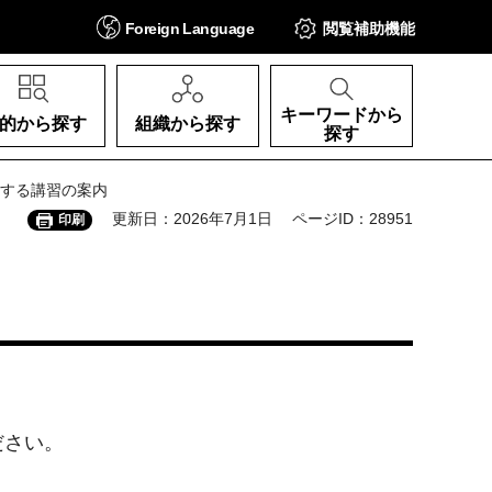
Foreign
Language
閲覧補助
機能
キーワードから
的から探す
組織から探す
探す
施する講習の案内
更新日：2026年7月1日
ページID：28951
印刷
ださい。