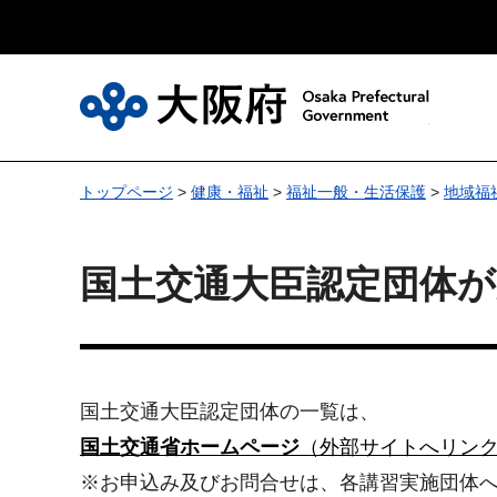
大
トップページ
>
健康・福祉
>
福祉一般・生活保護
>
地域福
国土交通大臣認定団体
国土交通大臣認定団体の一覧は、
国土交通省ホームページ
（外部サイトへリン
※お申込み及びお問合せは、各講習実施団体