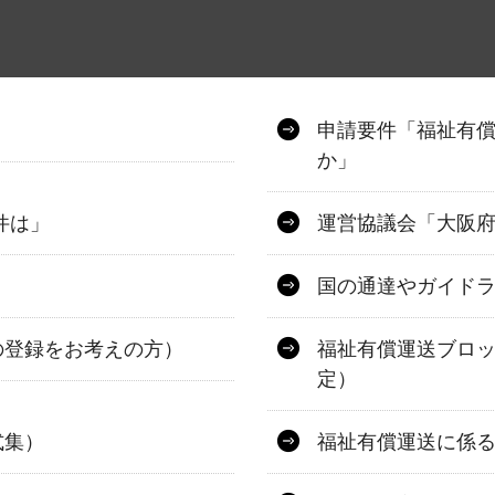
申請要件「福祉有
か」
件は」
運営協議会「大阪
国の通達やガイド
の登録をお考えの方）
福祉有償運送ブロ
定）
式集）
福祉有償運送に係