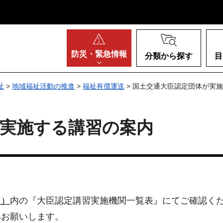
阪府
防災・
緊急情報
分類から探す
目
祉
>
地域福祉活動の推進
>
福祉有償運送
> 国土交通大臣認定団体が実
が実施する講習の案内
ク）
内の『大臣認定講習実施機関一覧表』にてご確認く
へお願いします。