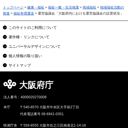
トップページ
>
健康・福祉
>
福祉一般・生活保護
>
地域福祉
>
地域福祉活動の
推進
>
福祉有償運送
> 運営協議会「大阪府内における運営協議会の設置状況」
このサイトのご利用について
著作権・リンクについて
ユニバーサルデザインについて
個人情報の取り扱い
サイトマップ
大阪府庁
法人番号：4000020270008
本庁
〒540-8570 大阪市中央区大手前2丁目
代表電話番号 06-6941-0351
咲洲庁舎
〒559-8555 大阪市住之江区南港北1-14-16