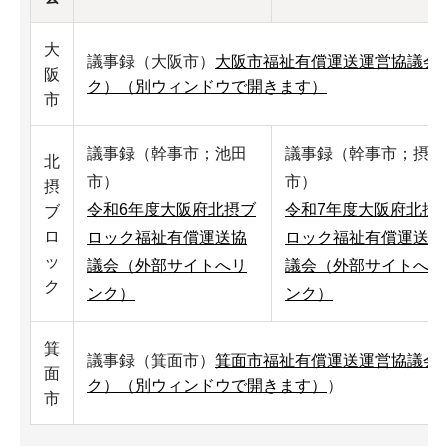
大
議事録（大阪市）
大阪市福祉有償運送運営協議会
阪
ク）（別ウィンドウで開きます）
市
議事録（幹事市；池田
議事録（幹事市；摂津
北
市）
市）
摂
令和6年度大阪府北摂ブ
令和7年度大阪府北摂
ブ
ロ
ロック福祉有償運送協
ロック福祉有償運送協
ッ
議会（外部サイトへリ
議会（外部サイトへリ
ク
ンク）
ンク）
箕
議事録（箕面市）
箕面市福祉有償運送運営協議会
面
ク）（別ウィンドウで開きます）
）
市