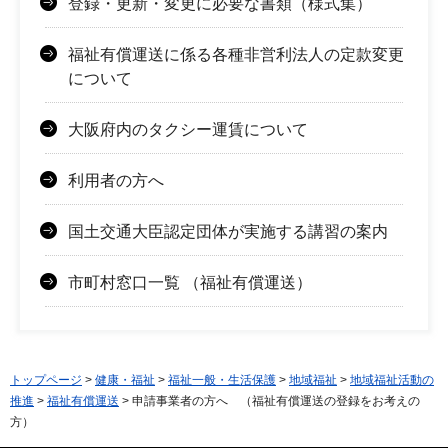
登録・更新・変更に必要な書類（様式集）
福祉有償運送に係る各種非営利法人の定款変更
について
大阪府内のタクシー運賃について
利用者の方へ
国土交通大臣認定団体が実施する講習の案内
市町村窓口一覧 （福祉有償運送）
トップページ
>
健康・福祉
>
福祉一般・生活保護
>
地域福祉
>
地域福祉活動の
推進
>
福祉有償運送
> 申請事業者の方へ （福祉有償運送の登録をお考えの
方）