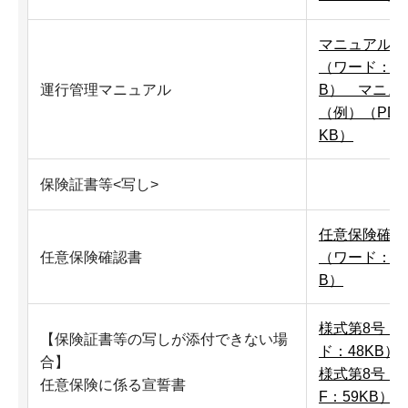
マニュアル（
（ワード：45
運行管理マニュアル
B）
マニュ
（例）（PDF
KB）
保険証書等<写し>
任意保険確認
任意保険確認書
（ワード：24
B）
様式第8号（
【保険証書等の写しが添付できない場
ド：48KB）
合】
様式第8号（P
任意保険に係る宣誓書
F：59KB）