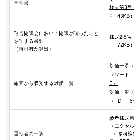
宣誓書
様式第3号（P
F：43KB）
運営協議会において協議が調ったこと
様式2-5号（P
を証する書類
F：72KB）
（市町村が発出）
対価一覧（例
（ワード：23
旅客から収受する対価一覧
B）
対価一覧（例
（PDF：8K
参考様式第ロ
（エクセル：2
運転者の一覧
B）
参考様式