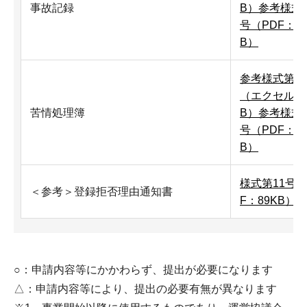
事故記録
B）
参考様式
号（PDF：27
B）
参考様式第チ
（エクセル：1
苦情処理簿
B）
参考様式
号（PDF：19
B）
様式第11号（
＜参考＞登録拒否理由通知書
F：89KB）
○：申請内容等にかかわらず、提出が必要になります
△：申請内容等により、提出の必要有無が異なります