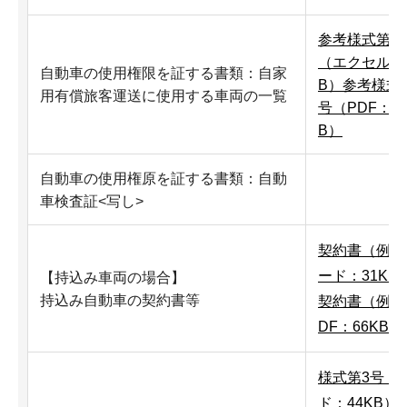
参考様式第イ
（エクセル：2
自動車の使用権限を証する書類：自家
B）
参考様式
用有償旅客運送に使用する車両の一覧
号（PDF：43
B）
自動車の使用権原を証する書類：自動
車検査証<写し>
契約書（例）
ード：31KB
【持込み車両の場合】
持込み自動車の契約書等
契約書（例）
DF：66KB）
様式第3号（
ド：44KB）