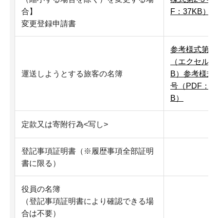
合】
F：37KB）
変更登録申請書
参考様式第ハ
（エクセル：3
運送しようとする旅客の名簿
B）
参考様式
号（PDF：72
B）
定款又は寄附行為<写し>
登記事項証明書（※履歴事項全部証明
書に限る）
役員の名簿
（登記事項証明書により確認できる場
合は不要）