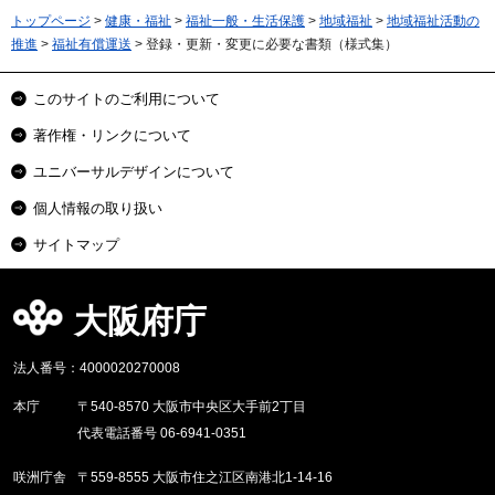
トップページ
>
健康・福祉
>
福祉一般・生活保護
>
地域福祉
>
地域福祉活動の
推進
>
福祉有償運送
> 登録・更新・変更に必要な書類（様式集）
このサイトのご利用について
著作権・リンクについて
ユニバーサルデザインについて
個人情報の取り扱い
サイトマップ
大阪府庁
法人番号：4000020270008
本庁
〒540-8570 大阪市中央区大手前2丁目
代表電話番号 06-6941-0351
咲洲庁舎
〒559-8555 大阪市住之江区南港北1-14-16