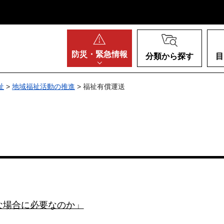
阪府
防災・
緊急情報
分類から探す
目
祉
>
地域福祉活動の推進
> 福祉有償運送
な場合に必要なのか」