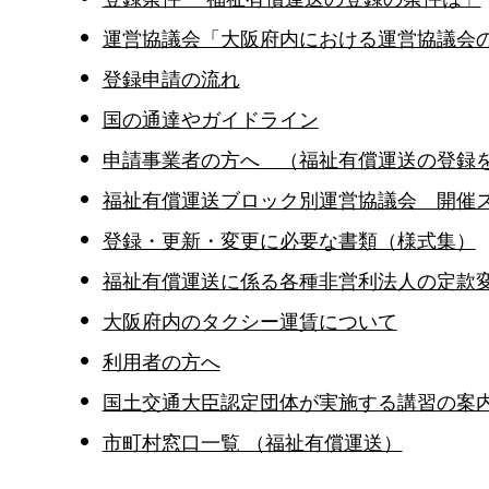
運営協議会「大阪府内における運営協議会
登録申請の流れ
国の通達やガイドライン
申請事業者の方へ （福祉有償運送の登録
福祉有償運送ブロック別運営協議会 開催
登録・更新・変更に必要な書類（様式集）
福祉有償運送に係る各種非営利法人の定款
大阪府内のタクシー運賃について
利用者の方へ
国土交通大臣認定団体が実施する講習の案
市町村窓口一覧 （福祉有償運送）