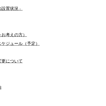
の設置状況」
をお考えの方）
スケジュール（予定）
変更について
内